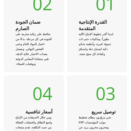
02
01
القدرة الإنتاجية
ضمان الجودة
المتقدمة
الصارم
لدينا أكثر خطوط الإنتاج الآلية
نحافظ على رقابة صارمة على
تطوراً، وماكينات ختم ذات
الجودة في كل مرحلة، بدءًا من
حمولة كبيرة، وأنظمة تحكم
اختيار المواد الخام وحتى
ذكية لضمان دقة واتساق
الفحص النهائي. وبفضل
وكفاءة كل منتج ننتجه.
معدات الاختبار عالية الدقة،
تلبي منتجاتنا المعايير الدولية
وتوقعات العملاء.
04
03
توصيل سريع
أسعار تنافسية
نحن مزوّدون بنظام تخطيط
ومن خلال الاستفادة من الإنتاج
موارد المؤسسات ERP
واسع النطاق والعمليات الفعالة
ومخزون مخزون يزيد عن
من حيث التكلفة، نقدم منتجات