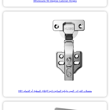
Wholesale 90 Degree Cabinet Hinges
مفصلات الخزائن الهيدروليكية السائبة ذاتية الإغلاق للمطبخ أو الحمام-HB1