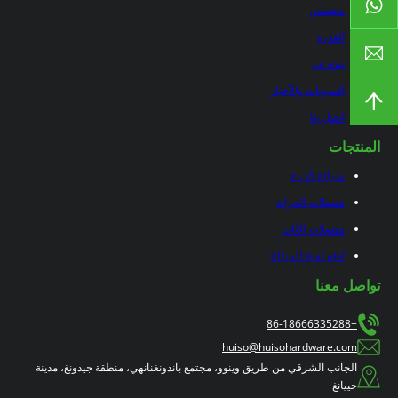
مخصص
القدرة
نبذة عن
المدونات والأخبار
اتصل بنا
المنتجات
شرائح الدرج
مفصلات الخزانة
مفصلات الأثاث
ادفع لفتح المزالج
تواصل معنا
+86-18666335288
huiso@huisohardware.com
الجانب الشرقي من طريق وينوو، مجتمع باندونغنانهي، منطقة جيدونغ، مدينة
جييانغ