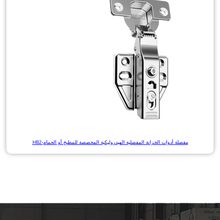
مفصلة أدوات الخزانة المفصلية الهيدروليكية المخصصة للمطبخ أو الحمام-HB2