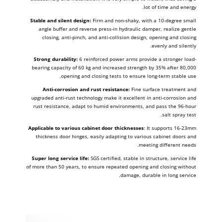
lot of time and energy.
Stable and silent design:
Firm and non-shaky, with a 10-degree small
angle buffer and reverse press-in hydraulic damper, realize gentle
closing, anti-pinch, and anti-collision design, opening and closing
evenly and silently.
Strong durability:
6 reinforced power arms provide a stronger load-
bearing capacity of 60 kg and increased strength by 35% after 80,000
opening and closing tests to ensure long-term stable use.
Anti-corrosion and rust resistance:
Fine surface treatment and
upgraded anti-rust technology make it excellent in anti-corrosion and
rust resistance, adapt to humid environments, and pass the 96-hour
salt spray test.
Applicable to various cabinet door thicknesses
: It supports 16-23mm
thickness door hinges, easily adapting to various cabinet doors and
meeting different needs.
Super long service life:
SGS certified, stable in structure, service life
of more than 50 years, to ensure repeated opening and closing without
damage, durable in long service.