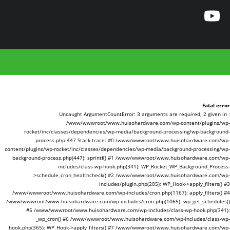
Fatal error
: Uncaught ArgumentCountError: 3 arguments are required, 2 given in
/www/wwwroot/www.huisohardware.com/wp-content/plugins/wp-
rocket/inc/classes/dependencies/wp-media/background-processing/wp-background-
process.php:447 Stack trace: #0 /www/wwwroot/www.huisohardware.com/wp-
content/plugins/wp-rocket/inc/classes/dependencies/wp-media/background-processing/wp-
background-process.php(447): sprintf() #1 /www/wwwroot/www.huisohardware.com/wp-
includes/class-wp-hook.php(341): WP_Rocket_WP_Background_Process-
>schedule_cron_healthcheck() #2 /www/wwwroot/www.huisohardware.com/wp-
includes/plugin.php(205): WP_Hook->apply_filters() #3
/www/wwwroot/www.huisohardware.com/wp-includes/cron.php(1167): apply_filters() #4
/www/wwwroot/www.huisohardware.com/wp-includes/cron.php(1065): wp_get_schedules()
#5 /www/wwwroot/www.huisohardware.com/wp-includes/class-wp-hook.php(341):
_wp_cron() #6 /www/wwwroot/www.huisohardware.com/wp-includes/class-wp-
hook.php(365): WP_Hook->apply_filters() #7 /www/wwwroot/www.huisohardware.com/wp-