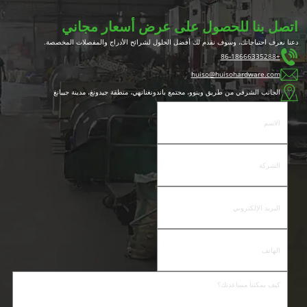
اتصل بنا للحصول على عرض أسعار مجاني
دعنا نعرف احتياجاتك، وسوف نقدم لك أفضل الحلول لشرائح الأدراج والمفصلات المخصصة.
+86-18666335288
huiso@huisohardware.com
الجانب الشرقي من طريق وينوو، مجتمع باندونغنانهي، منطقة جيدونغ، مدينة جييانغ