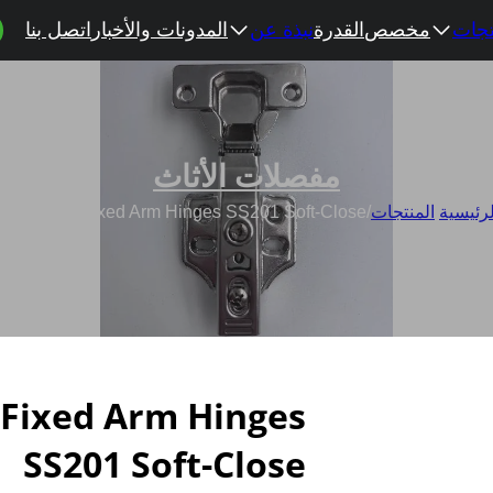
تجات
مخصص
القدرة
نبذة عن
المدونات والأخبار
اتصل بنا
مفصلات الأثاث
لرئيسية
/
المنتجات
/
Wholesale Fixed Arm Hinges SS201 Soft-Close
 Fixed Arm Hinges
SS201 Soft-Close