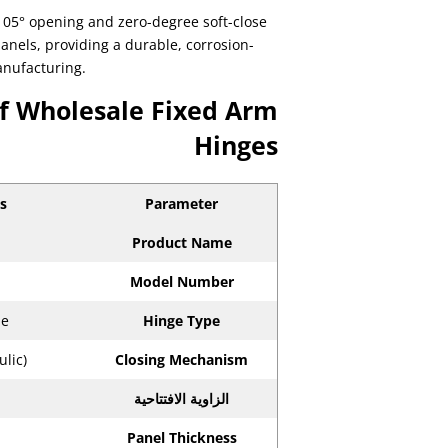
105° opening and zero-degree soft-close
nels, providing a durable, corrosion-
anufacturing.
of Wholesale Fixed Arm
Hinges
s
Parameter
Product Name
Model Number
le
Hinge Type
ulic)
Closing Mechanism
الزاوية الافتتاحية
Panel Thickness