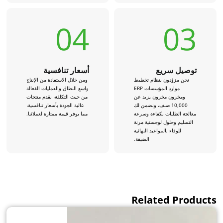
04
03
توصيل سريع
أسعار تنافسية
نحن مزوّدون بنظام تخطيط
ومن خلال الاستفادة من الإنتاج
موارد المؤسسات ERP
واسع النطاق والعمليات الفعالة
ومخزون مخزون يزيد عن
من حيث التكلفة، نقدم منتجات
10,000 صنف، ونضمن لك
عالية الجودة بأسعار تنافسية،
معالجة الطلبات بكفاءة وسرعة
مما يوفر قيمة ممتازة لعملائنا.
التسليم وحلول لوجستية مرنة
للوفاء بالمواعيد النهائية
الضيقة.
Related Products