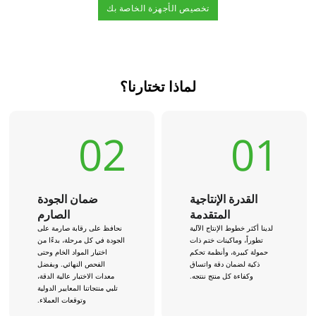
تخصيص الأجهزة الخاصة بك
لماذا تختارنا؟
02
01
القدرة الإنتاجية
ضمان الجودة
المتقدمة
الصارم
لدينا أكثر خطوط الإنتاج الآلية
نحافظ على رقابة صارمة على
تطوراً، وماكينات ختم ذات
الجودة في كل مرحلة، بدءًا من
حمولة كبيرة، وأنظمة تحكم
اختيار المواد الخام وحتى
ذكية لضمان دقة واتساق
الفحص النهائي. وبفضل
وكفاءة كل منتج ننتجه.
معدات الاختبار عالية الدقة،
تلبي منتجاتنا المعايير الدولية
وتوقعات العملاء.