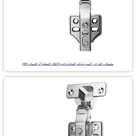
مفصلات الخزائن الهيدروليكية السائبة ذاتية الإغلاق للمطبخ أو الحمام-HB1