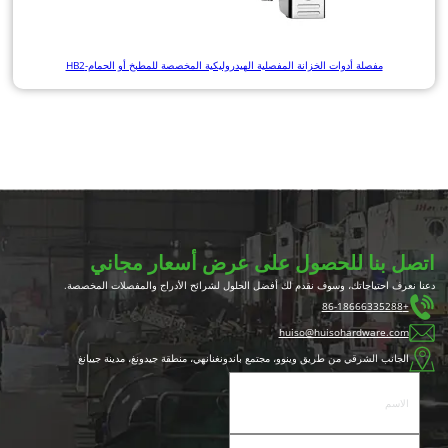
مفصلة أدوات الخزانة المفصلية الهيدروليكية المخصصة للمطبخ أو الحمام-HB2
اتصل بنا للحصول على عرض أسعار مجاني
دعنا نعرف احتياجاتك، وسوف نقدم لك أفضل الحلول لشرائح الأدراج والمفصلات المخصصة.
+86-18666335288
huiso@huisohardware.com
الجانب الشرقي من طريق وينوو، مجتمع باندونغنانهي، منطقة جيدونغ، مدينة جييانغ