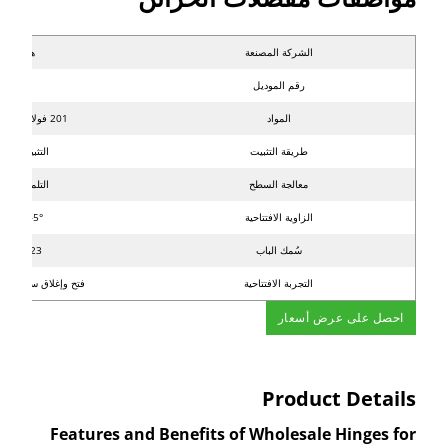
الشركة المصنعة
هويسو
رقم الموديل
HB5
المواد
201 فولاذ مقاوم للصدأ
طريقة التثبيت
التثبيت الثاب
معالجة السطح
التلميع الدقي
الزاوية الافتتاحية
45°~105°
سُمك الباب
16-23 مم
التجربة الافتتاحية
فتح وإغلاق سلس بد
احصل على عرض أسعار
Product Details
Features and Benefits of Wholesale Hinges for