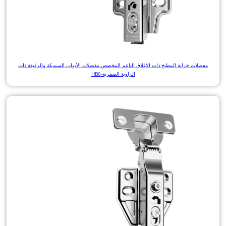
مفصلات خزانة المطبخ ذات الإغلاق الناعم المخصص مفصلات الأبواب السميكة والرقيقة ذات
الزاوية الصفرية-HB6