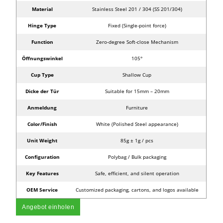
Material
Stainless Steel 201 / 304 (SS 201/304)
Hinge Type
Fixed (Single-point force)
Function
Zero-degree Soft-close Mechanism
Öffnungswinkel
105°
Cup Type
Shallow Cup
Dicke der Tür
Suitable for 15mm – 20mm
Anmeldung
Furniture
Color/Finish
White (Polished Steel appearance)
Unit Weight
85g ± 1g / pcs
Configuration
Polybag / Bulk packaging
Key Features
Safe, efficient, and silent operation
OEM Service
Customized packaging, cartons, and logos available
Angebot einholen