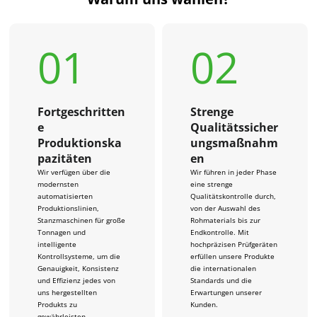
01
02
Fortgeschritten
Strenge
e
Qualitätssicher
Produktionska
ungsmaßnahm
pazitäten
en
Wir verfügen über die
Wir führen in jeder Phase
modernsten
eine strenge
automatisierten
Qualitätskontrolle durch,
Produktionslinien,
von der Auswahl des
Stanzmaschinen für große
Rohmaterials bis zur
Tonnagen und
Endkontrolle. Mit
intelligente
hochpräzisen Prüfgeräten
Kontrollsysteme, um die
erfüllen unsere Produkte
Genauigkeit, Konsistenz
die internationalen
und Effizienz jedes von
Standards und die
uns hergestellten
Erwartungen unserer
Produkts zu
Kunden.
gewährleisten.