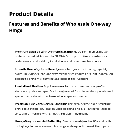
Product Details
Features and Benefits of Wholesale One-way
Hinge
Premium SUS304 with Authentic Stamp
Made from high-grade 304
stainless steel with a visible “SUS304” stamp. It offers superior rust
resistance and durability for kitchens and humid environments.
Smooth One-Way Soft-Close System
Integrated with a high-quality
hydraulic cylinder, the one-way mechanism ensures a silent, controlled
closing to prevent slamming and protect the furniture.
Specialized Shallow Cup Structure
Features a unique low-profile
shallow cup design, specifically engineered for thinner door panels and
specialized cabinet structures where space is limited.
Precision 105° Zero-Degree Opening
The zero-degree fixed structure
provides a stable 105-degree wide opening angle, allowing full access
to cabinet interiors with smooth, reliable movement.
Heavy-Duty Industrial Reliability
Precision-weighted at 85g and built
for high-cycle performance, this hinge is designed to meet the rigorous