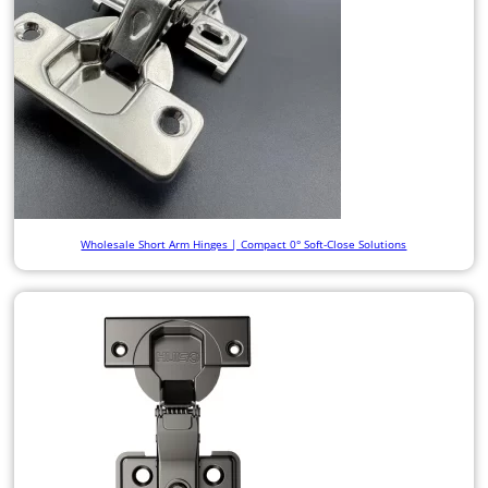
Wholesale Short Arm Hinges | Compact 0° Soft-Close Solutions