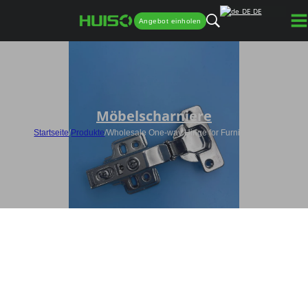
DE
Angebot einholen
Möbelscharniere
Startseite
/
Produkte
/
Wholesale One-way Hinge for Furniture HQ1