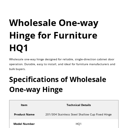
Wholesale One-way
Hinge for Furniture
HQ1
Wholesale one-way hinge designed for reliable, single-direction cabinet door
operation. Durable, easy to install, and ideal for furniture manufacturers and
bulk buyers.
Specifications of Wholesale
One-way Hinge
Item
Technical Details
Product Name
201/304 Stainless Steel Shallow Cup Fixed Hinge
Model Number
HQ1