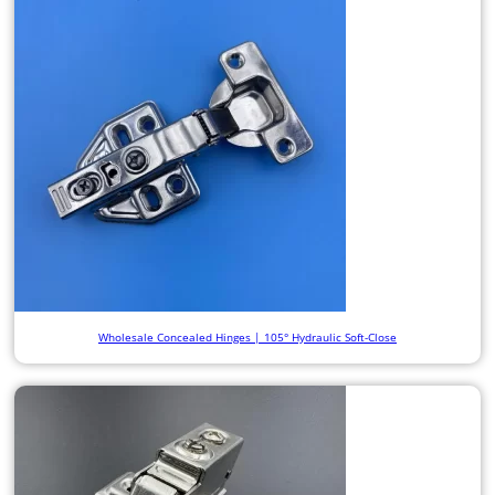
Wholesale Concealed Hinges | 105° Hydraulic Soft-Close