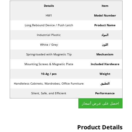
Details
Item
HW1
Model Number
Long Rebound Device / Push Latch
Product Name
المواد
Industrial Plastic
اللون
White / Grey
Spring-loaded with Magnetic Tip
Mechanism
Mounting Screws & Magnetic Plate
Included Hardware
10.4g / pcs
Weight
التطبيق
Handleless Cabinets, Wardrobes, Office Furniture
Silent, Safe, and Efficient
Performance
احصل على عرض أسعار
Product Details