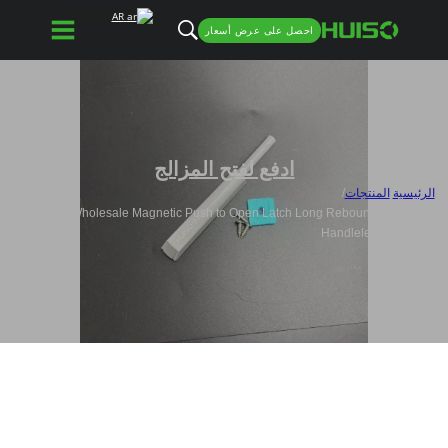
AR
احصل على عرض أسعار
ادفع لفتح المزالج
الرئيسية
/
المنتجات
/
Wholesale Magnetic Push to Open Latch Long Rebound Device for
Handleless Cabinets