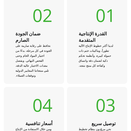
02
01
القدرة الإنتاجية
ضمان الجودة
المتقدمة
الصارم
لدينا أكثر خطوط الإنتاج الآلية
نحافظ على رقابة صارمة على
تطوراً، وماكينات ختم ذات
الجودة في كل مرحلة، بدءًا من
حمولة كبيرة، وأنظمة تحكم
اختيار المواد الخام وحتى
ذكية لضمان دقة واتساق
الفحص النهائي. وبفضل
وكفاءة كل منتج ننتجه.
معدات الاختبار عالية الدقة،
تلبي منتجاتنا المعايير الدولية
وتوقعات العملاء.
04
03
توصيل سريع
أسعار تنافسية
نحن مزوّدون بنظام تخطيط
ومن خلال الاستفادة من الإنتاج