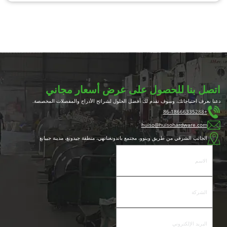
اتصل بنا للحصول على عرض أسعار مجاني
دعنا نعرف احتياجاتك، وسوف نقدم لك أفضل الحلول لشرائح الأدراج والمفصلات المخصصة.
+86-18666335288
huiso@huisohardware.com
الجانب الشرقي من طريق وينوو، مجتمع باندونغنانهي، منطقة جيدونغ، مدينة جييانغ