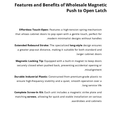
Features and Benefits of Wholesale Magnetic
Push to Open Latch
Effortless Touch-Open:
Features a high-tension spring mechanism
that allows cabinet doors to pop open with a gentle touch, perfect for
modern minimalist designs without handles.
Extended Rebound Stroke:
The specialized
long-style
design ensures
a greater pop-out distance, making it suitable for both standard and
larger cabinet doors.
Magnetic Locking Tip:
Equipped with a built-in magnet to keep doors
securely closed when pushed back, preventing accidental opening or
misalignment.
Durable Industrial Plastic:
Constructed from premium-grade plastic to
ensure high-frequency stability and a quiet, smooth operation over a
long service life.
Complete Screw-In Kit:
Each unit includes a magnetic strike plate and
matching
screws
, allowing for quick and stable installation on various
wardrobes and cabinets.