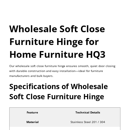
Wholesale Soft Close
Furniture Hinge for
Home Furniture HQ3
Our wholesale soft close furniture hinge ensures smooth, quiet door closing
with durable construction and easy installation—ideal for furniture
manufacturers and bulk buyers.
Specifications of Wholesale
Soft Close Furniture Hinge
Feature
Technical Details
Material
Stainless Steel 201 / 304