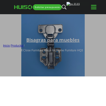
ES
Solicitar presupuesto
Bisagras para muebles
Inicio
/
Productos
/
Wholesale Soft Close Furniture Hinge for Home Furniture HQ3