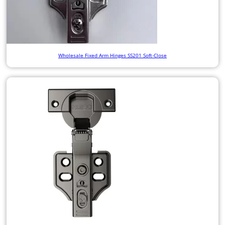
Wholesale Fixed Arm Hinges SS201 Soft-Close