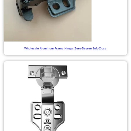
Wholesale Aluminum Frame Hinges Zero-Degree Soft-Close