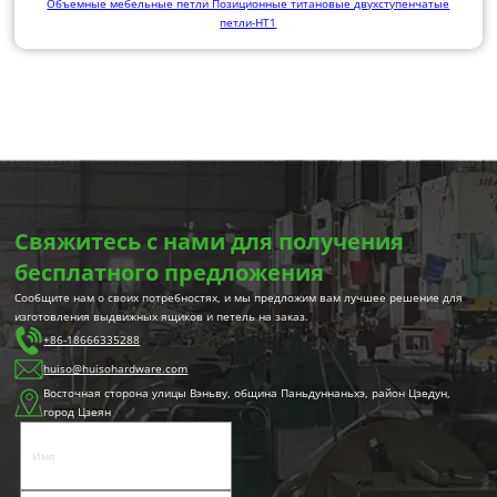
Объемные мебельные петли Позиционные титановые двухступенчатые
петли-HT1
Свяжитесь с нами для получения
бесплатного предложения
Сообщите нам о своих потребностях, и мы предложим вам лучшее решение для
изготовления выдвижных ящиков и петель на заказ.
+86-18666335288
huiso@huisohardware.com
Восточная сторона улицы Вэньву, община Паньдуннаньхэ, район Цзедун,
город Цзеян