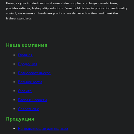
Huiso, as your trusted custom drawer slides supplier and hinge manufacturer,
provides reliable, high-quality solutions. From mold design to production and quality
control, we ensure all hardware products are delivered on time and meet the
highest standards.
Наша компания
Главная
Продукция
Пользовательское
Возможности
О сайте
Блоги и новости
Связаться с
Продукция
Направляющие для ящиков