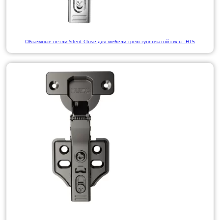
Объемные петли Silent Close для мебели трехступенчатой силы -HT5