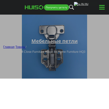
RU
Получить цитату
Мебельные петли
Главная
/
Товары
/
Wholesale Soft Close Furniture Hinge for Home Furniture HQ3