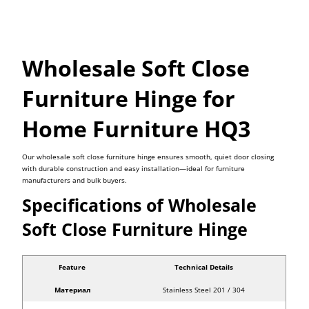
Wholesale Soft Close
Furniture Hinge for
Home Furniture HQ3
Our wholesale soft close furniture hinge ensures smooth, quiet door closing
with durable construction and easy installation—ideal for furniture
manufacturers and bulk buyers.
Specifications of Wholesale
Soft Close Furniture Hinge
Feature
Technical Details
Материал
Stainless Steel 201 / 304