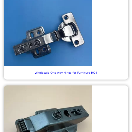
Wholesale One-way Hinge for Furniture HQ1