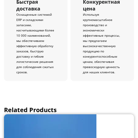
Быстрая
Конкурентная
доставка
цена
Оснащенные системой
Используя
ERP и складскими
крупномасштабное
запасами,
производство и
насчитывающими более
экономически
10 000 наименований,
эффективные процессы,
мы обеспечиваем
мы предлагаем
эффективную обработку
высококачественную
заказов, быструю
продукцию по
доставку и гибкие
конкурентоспособным
логистические решения
ценам, обеспечивая
для соблюдения сжатых
превосходную ценность
сроков.
для наших клиентов.
Related Products