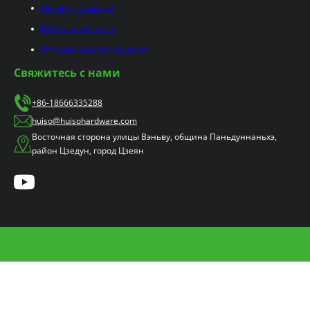
Петли для шкафа
Мебельные петли
Открывающиеся защелки
Свяжитесь с нами
+86-18666335288
huiso@huisohardware.com
Восточная сторона улицы Вэньву, община Паньдуннаньхэ,
район Цзедун, город Цзеян