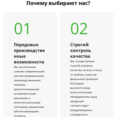
Почему выбирают нас?
01
02
Передовые
Строгий
производстве
контроль
нные
качества
возможности
Мы осуществляем
строгий контроль
Мы располагаем
качества на всех этапах,
самыми современными
от выбора сырья до
автоматизированными
финальной проверки.
производственными
Благодаря
линиями,
высокоточному
крупнотоннажными
испытательному
штамповочными
оборудованию наша
машинами и
продукция
интеллектуальными
соответствует
системами управления,
международным
обеспечивающими
стандартам и
точность,