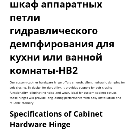
шкаф аппаратных
петли
гидравлического
демпфирования для
кухни или ванной
комнаты-HB2
Our custom cabinet hardware hinge offers smooth, silent hydraulic damping for
soft closing.
By
design
for durability, it
provides
support for
soft-closing
functionality,
eliminating
noise and wear. Ideal for custom cabinet setups,
these hinges
will
provide long-lasting performance with easy installation and
reliable stability.
Specifications of Cabinet
Hardware Hinge