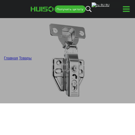
RU
Получить цитату
Петли для шкафа
Главная
/
Товары
/
Пользовательские шкаф аппаратных петли гидравлического
демпфирования для кухни или ванной комнаты-HB2