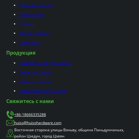
Пользовательское
Возможности
О сайте
Блоги и новости
Связаться с
Продукция
Направляющие для ящиков
Петли для шкафа
Мебельные петли
Открывающиеся защелки
Свяжитесь с нами
+86-18666335288
huiso@huisohardware.com
Восточная сторона улицы Вэньву, община Паньдуннаньхэ,
район Цзедун, город Цзеян