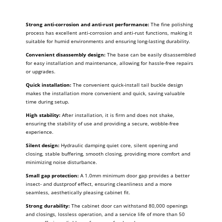
Strong anti-corrosion and anti-rust performance:
The fine polishing
process has excellent anti-corrosion and anti-rust functions, making it
suitable for humid environments and ensuring long-lasting durability.
Convenient disassembly design:
The base can be easily disassembled
for easy installation and maintenance, allowing for hassle-free repairs
or upgrades.
Quick installation:
The convenient quick-install tail buckle design
makes the installation more convenient and quick, saving valuable
time during setup.
High stability:
After installation, it is firm and does not shake,
ensuring the stability of use and providing a secure, wobble-free
experience.
Silent design:
Hydraulic damping quiet core, silent opening and
closing, stable buffering, smooth closing, providing more comfort and
minimizing noise disturbance.
Small gap protection:
A 1.0mm minimum door gap provides a better
insect- and dustproof effect, ensuring cleanliness and a more
seamless, aesthetically pleasing cabinet fit.
Strong durability:
The cabinet door can withstand 80,000 openings
and closings, lossless operation, and a service life of more than 50