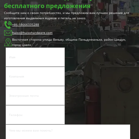
бесплатного предложения
Сообщите нам о своих потребностях, и мы предложим вам лучшее решение для
изготовления выдвижных ящиков и петель на заказ.
+86-18666335288
huiso@huisohardware.com
Восточная сторона улицы Вэньву, община Паньдуннаньхэ, район Цзедун,
город Цзеян