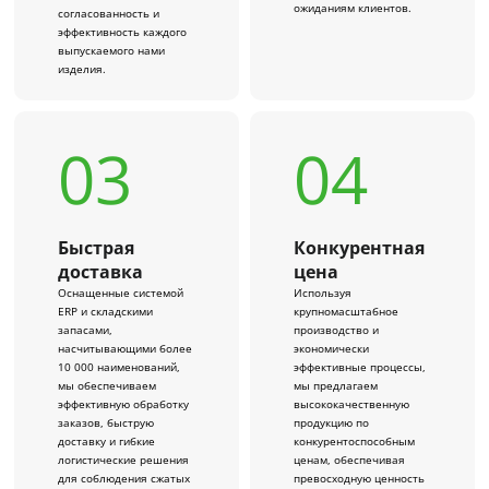
ожиданиям клиентов.
согласованность и
эффективность каждого
выпускаемого нами
изделия.
03
04
Быстрая
Конкурентная
доставка
цена
Оснащенные системой
Используя
ERP и складскими
крупномасштабное
запасами,
производство и
насчитывающими более
экономически
10 000 наименований,
эффективные процессы,
мы обеспечиваем
мы предлагаем
эффективную обработку
высококачественную
заказов, быструю
продукцию по
доставку и гибкие
конкурентоспособным
логистические решения
ценам, обеспечивая
для соблюдения сжатых
превосходную ценность