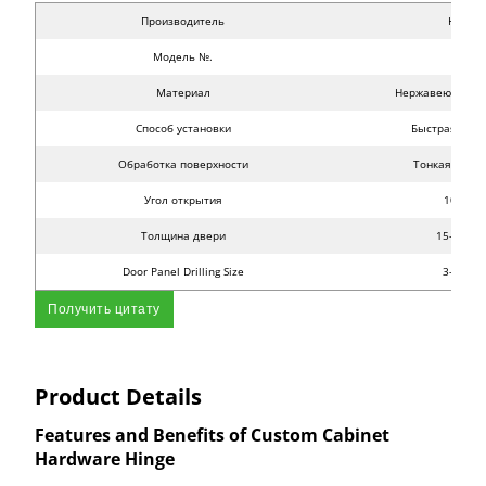
Производитель
Huiso
Модель №.
HB2
Материал
Нержавеющая ст
Способ установки
Быстрая уста
Обработка поверхности
Тонкая поли
Угол открытия
105±3°
Толщина двери
15-20 m
Door Panel Drilling Size
3-8 mm
Получить цитату
Product Details
Features and Benefits of Custom Cabinet
Hardware Hinge